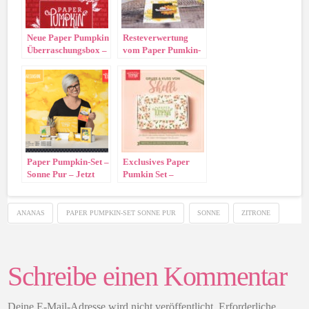
Neue Paper Pumpkin
Resteverwertung
Überraschungsbox –
vom Paper Pumkin-
Feiertage voller
Set „Sonne Pur“
Freude
Paper Pumpkin-Set –
Exclusives Paper
Sonne Pur – Jetzt
Pumkin Set –
vorbestellen!!
Bestellbar ab 15.
Mai
ANANAS
PAPER PUMPKIN-SET SONNE PUR
SONNE
ZITRONE
Schreibe einen Kommentar
Deine E-Mail-Adresse wird nicht veröffentlicht.
Erforderliche