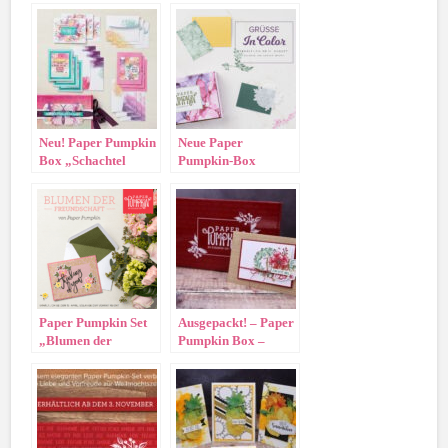
Neu! Paper Pumpkin
Neue Paper
Box „Schachtel
Pumpkin-Box
voller Zuversicht“
„Grüsse InColor“
Paper Pumpkin Set
Ausgepackt! – Paper
„Blumen der
Pumpkin Box –
Freundschaft“
Feiertage voller
Freude