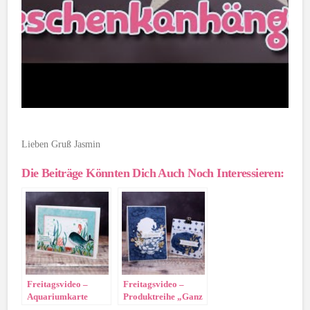
Lieben Gruß Jasmin
Die Beiträge Könnten Dich Auch Noch Interessieren:
Freitagsvideo –
Freitagsvideo –
Aquariumkarte
Produktreihe „Ganz
mein Geschmack“