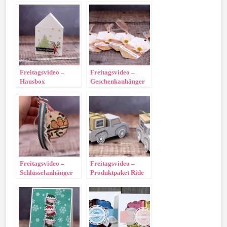
Freitagsvideo –
Freitagsvideo –
Hausbox
Geschenkanhänger
Gänseblümchen
Freitagsvideo –
Freitagsvideo –
Schlüsselanhänger
Produktpaket Ride
aus Holz
with me