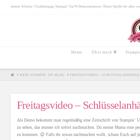
Jasmin Schulze | Unabhängige Stampin’ Up!®-Demonstratorin | Deine Quelle für alles von S
Home
Über mich
Stampi
HOME
MEIN STAMPIN' UP!-BLOG
FREITAGSVIDEO - SCHLÜSSELANHÄNGE
Freitagsvideo – Schlüsselanh
Als Demo bekommt man regelmäßig eine Zeitschrift von Stampin‘ Up!,
zu sehen, das musste ich sofort nachmachen. Da meine Mama eine perf
zu kommen. 😉 Falls ihr sowas nachmachen wollt, schaut Euch auf jed