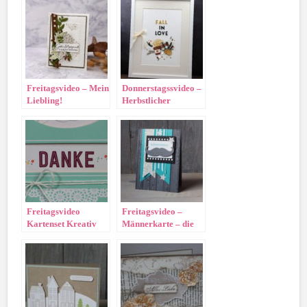
Freitagsvideo – Mein
Donnerstagssvideo –
Liebling!
Herbstlicher
Bilderrahmen
Freitagsvideo
Freitagsvideo –
Kartenset Kreativ
Männerkarte – die
kuvertiert
mit dem Bart