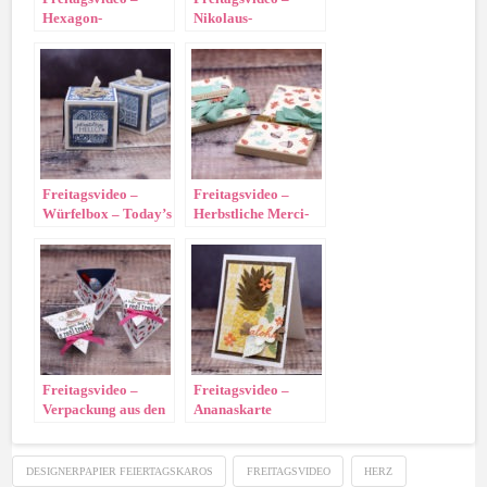
Hexagon-
Nikolaus-
Verpackung
Verpackung
Freitagsvideo –
Freitagsvideo –
Würfelbox – Today’s
Herbstliche Merci-
Tiles
Verpackung
Freitagsvideo –
Freitagsvideo –
Verpackung aus den
Ananaskarte
bestickten Dreiecken
DESIGNERPAPIER FEIERTAGSKAROS
FREITAGSVIDEO
HERZ