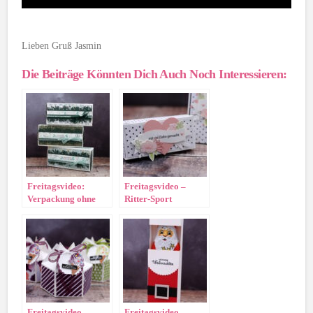
Lieben Gruß Jasmin
Die Beiträge Könnten Dich Auch Noch Interessieren:
Freitagsvideo:
Freitagsvideo –
Verpackung ohne
Ritter-Sport
Kleben (wirklich)
Verpackung
Herzensblüten
Freitagsvideo –
Freitagsvideo –