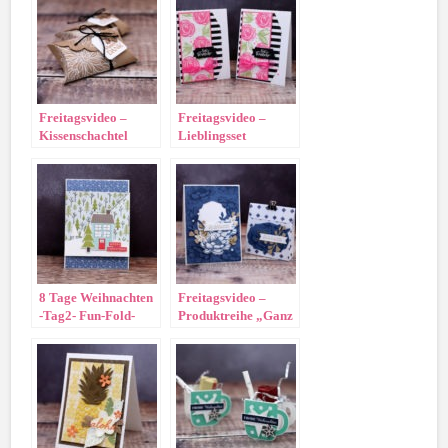
Freitagsvideo –
Freitagsvideo –
Kissenschachtel
Lieblingsset
„kunstvoll koloriert“
8 Tage Weihnachten
Freitagsvideo –
-Tag2- Fun-Fold-
Produktreihe „Ganz
Card
mein Geschmack“
Adventsstädtchen