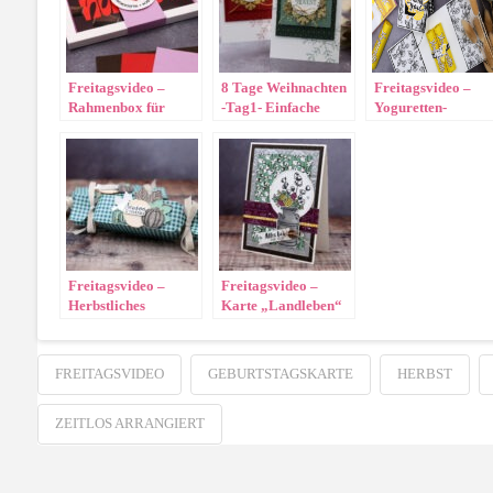
Freitagsvideo –
8 Tage Weihnachten
Freitagsvideo –
Rahmenbox für
-Tag1- Einfache
Yoguretten-
Schokolade
Karte „Im schönsten
Verpackung
Licht“
Freitagsvideo –
Freitagsvideo –
Herbstliches
Karte „Landleben“
Knallbonbon
FREITAGSVIDEO
GEBURTSTAGSKARTE
HERBST
ZEITLOS ARRANGIERT