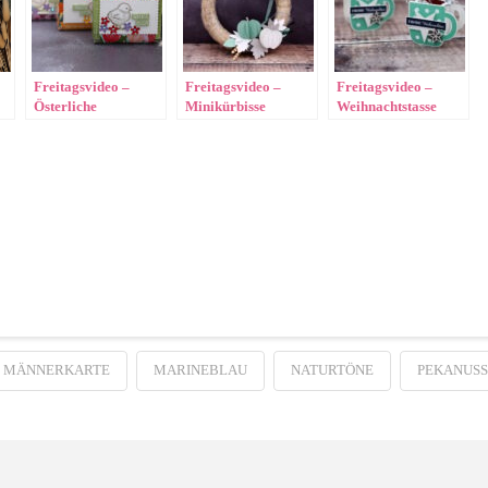
Freitagsvideo –
Freitagsvideo –
Freitagsvideo –
Österliche
Minikürbisse
Weihnachtstasse
Seifenverpackung
MÄNNERKARTE
MARINEBLAU
NATURTÖNE
PEKANUSS