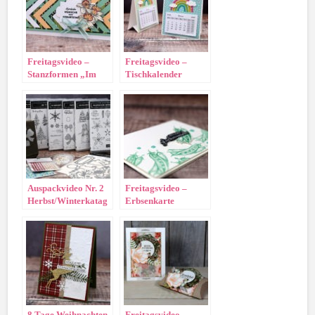
Freitagsvideo –
Freitagsvideo –
Stanzformen „Im
Tischkalender
Hochformat“
„Regenbogen“
Auspackvideo Nr. 2
Freitagsvideo –
Herbst/Winterkatag
Erbsenkarte
2020
8 Tage Weihnachten
Freitagsvideo –