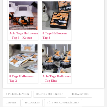
Acht Tage Halloween
8 Tage Halloween –
– Tag 6 – Katzen
Tag 8 –
Trageschachtel
Pizzaschachtel
8 Tage Halloween –
Acht Tage Halloween
Tag 2 –
– Tag Eins –
Blitzverpackung
Hexenbesen
8 TAGE HALLOWEEN
BASTELN MIT KINDERN
FREITAGSVIDEO
GESPENST
HALLOWEEN
TÜTE FÜR GUMMIBÄRCHEN