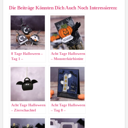
Die Beiträge Könnten Dich Auch Noch Interessieren:
8 Tage Halloween –
Acht Tage Halloween
Tag 1 –
– Monsterkürbistüte
Lutscherverpackung
Acht Tage Halloween
Acht Tage Halloween
– Zierschachtel
– Tag 8 –
Fledermaus
Geisterkarte