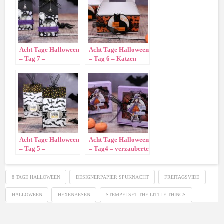
Acht Tage Halloween
Acht Tage Halloween
– Tag 7 –
– Tag 6 – Katzen
Geisterhafter
Trageschachtel
Milchkarton
Acht Tage Halloween
Acht Tage Halloween
– Tag 5 –
– Tag4 – verzauberte
Halloweentütchen
Donutbox
8 TAGE HALLOWEEN
DESIGNERPAPIER SPUKNACHT
FREITAGSVIDE
HALLOWEEN
HEXENBESEN
STEMPELSET THE LITTLE THINGS