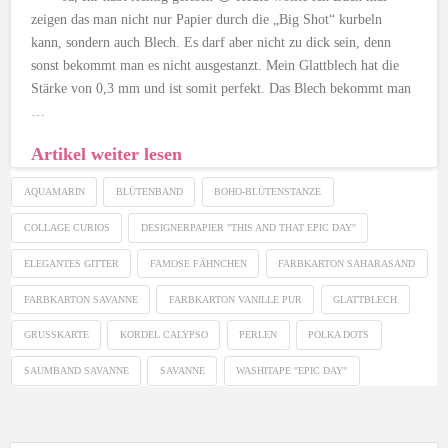
zeigen das man nicht nur Papier durch die „Big Shot“ kurbeln
kann, sondern auch Blech. Es darf aber nicht zu dick sein, denn
sonst bekommt man es nicht ausgestanzt. Mein Glattblech hat die
Stärke von 0,3 mm und ist somit perfekt. Das Blech bekommt man
…
Artikel weiter lesen
AQUAMARIN
BLÜTENBAND
BOHO-BLÜTENSTANZE
COLLAGE CURIOS
DESIGNERPAPIER "THIS AND THAT EPIC DAY"
ELEGANTES GITTER
FAMOSE FÄHNCHEN
FARBKARTON SAHARASAND
FARBKARTON SAVANNE
FARBKARTON VANILLE PUR
GLATTBLECH
GRUSSKARTE
KORDEL CALYPSO
PERLEN
POLKA DOTS
SAUMBAND SAVANNE
SAVANNE
WASHITAPE "EPIC DAY"