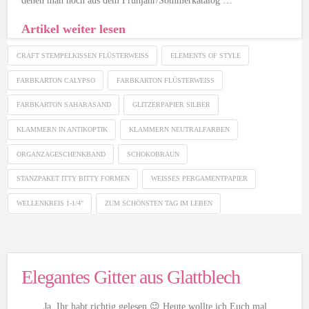
denen man noch aus dem Frühjahr/Sommerkatalog …
Artikel weiter lesen
CRAFT STEMPELKISSEN FLÜSTERWEISS
ELEMENTS OF STYLE
FARBKARTON CALYPSO
FARBKARTON FLÜSTERWEISS
FARBKARTON SAHARASAND
GLITZERPAPIER SILBER
KLAMMERN IN ANTIKOPTIK
KLAMMERN NEUTRALFARBEN
ORGANZAGESCHENKBAND
SCHOKOBRAUN
STANZPAKET ITTY BITTY FORMEN
WEISSES PERGAMENTPAPIER
WELLENKREIS 1-1/4"
ZUM SCHÖNSTEN TAG IM LEBEN
Elegantes Gitter aus Glattblech
Ja, Ihr habt richtig gelesen 😉 Heute wollte ich Euch mal