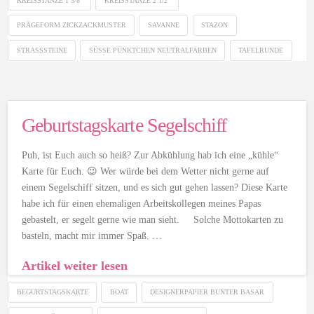
KREISSTANZE 1 3/8"
KREISSTANZE 2 1/2"
PRÄGEFORM ZICKZACKMUSTER
SAVANNE
STAZON
STRASSSTEINE
SÜSSE PÜNKTCHEN NEUTRALFARBEN
TAFELRUNDE
Geburtstagskarte Segelschiff
Puh, ist Euch auch so heiß? Zur Abkühlung hab ich eine „kühle“
Karte für Euch. 😉 Wer würde bei dem Wetter nicht gerne auf
einem Segelschiff sitzen, und es sich gut gehen lassen? Diese Karte
habe ich für einen ehemaligen Arbeitskollegen meines Papas
gebastelt, er segelt gerne wie man sieht. Solche Mottokarten zu
basteln, macht mir immer Spaß. …
Artikel weiter lesen
BEGURTSTAGSKARTE
BOAT
DESIGNERPAPIER BUNTER BASAR