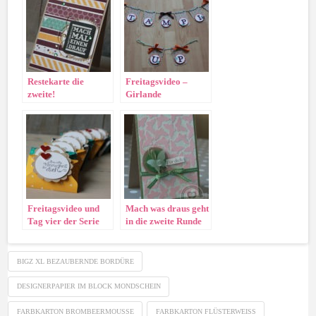
Restekarte die
Freitagsvideo –
zweite!
Girlande
Freitagsvideo und
Mach was draus geht
Tag vier der Serie
in die zweite Runde
„Platz für Neues“
BIGZ XL BEZAUBERNDE BORDÜRE
DESIGNERPAPIER IM BLOCK MONDSCHEIN
FARBKARTON BROMBEERMOUSSE
FARBKARTON FLÜSTERWEISS