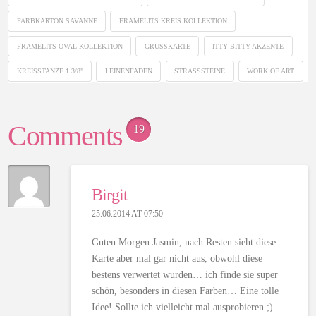
FARBKARTON SAVANNE
FRAMELITS KREIS KOLLEKTION
FRAMELITS OVAL-KOLLEKTION
GRUSSKARTE
ITTY BITTY AKZENTE
KREISSTANZE 1 3/8"
LEINENFADEN
STRASSSTEINE
WORK OF ART
Comments
19
Birgit
25.06.2014 AT 07:50
Guten Morgen Jasmin, nach Resten sieht diese
Karte aber mal gar nicht aus, obwohl diese
bestens verwertet wurden… ich finde sie super
schön, besonders in diesen Farben… Eine tolle
Idee! Sollte ich vielleicht mal ausprobieren ;).