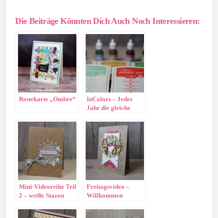
Die Beiträge Könnten Dich Auch Noch Interessieren:
Restekarte „Ombre“
InColors – Jedes
Jahr die gleiche
Leier
Mini-Videoreihe Teil
Freitagsvideo –
2 – weiße Stazon
Willkommen
Tinte
Weihnacht!