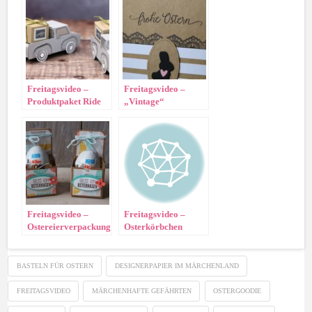
Freitagsvideo –
Freitagsvideo –
Produktpaket Ride
„Vintage“
with me
Osterkarte und
passende
Verpackung
Freitagsvideo –
Freitagsvideo –
Ostereierverpackung
Osterkörbchen
BASTELN FÜR OSTERN
DESIGNERPAPIER IM MÄRCHENLAND
FREITAGSVIDEO
MÄRCHENHAFTE GEFÄHRTEN
OSTERGOODIE