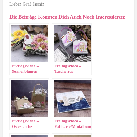
Lieben Gruß Jasmin
Die Beiträge Könnten Dich Auch Noch Interessieren:
Freitagsvideo –
Freitagsvideo –
Sonnenblumen
Tasche aus
schnell gemacht
Briefumschlag
Freitagsvideo –
Freitagsvideo –
Ostertasche
Faltkarte/Minialbum
„Setz die Segel“