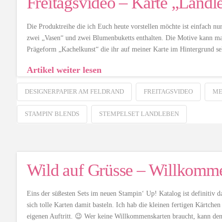
Freitagsvideo – Karte „Landl
Die Produktreihe die ich Euch heute vorstellen möchte ist einfach nu
zwei „Vasen“ und zwei Blumenbuketts enthalten. Die Motive kann ma
Prägeform „Kachelkunst“ die ihr auf meiner Karte im Hintergrund s
Artikel weiter lesen
DESIGNERPAPIER AM FELDRAND
FREITAGSVIDEO
ME
STAMPIN' BLENDS
STEMPELSET LANDLEBEN
Wild auf Grüsse – Willkomm
Eins der süßesten Sets im neuen Stampin‘ Up! Katalog ist definitiv da
sich tolle Karten damit basteln. Ich hab die kleinen fertigen Kärtch
eigenen Auftritt. 😉 Wer keine Willkommenskarten braucht, kann d