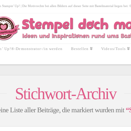
tampin' Up! | Die Motivrechte bei allen Bildern auf dieser Seite mit Bastelmaterial liegen bei:
n’ Up!®-Demonstrator-/in werden
Bestellen
Videos/Tools
Stichwort-Archiv
ine Liste aller Beiträge, die markiert wurden mit
“