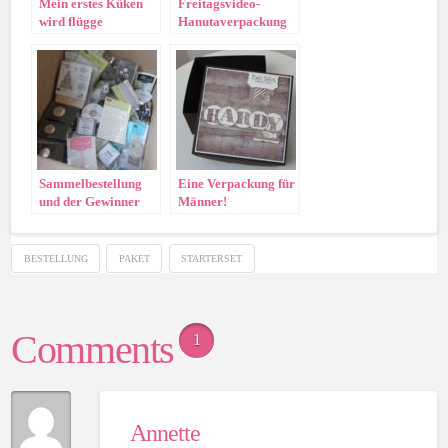
Mein erstes Küken
Freitagsvideo-
wird flügge
Hanutaverpackung
Sammelbestellung
Eine Verpackung für
und der Gewinner
Männer!
steht fest!
BESTELLUNG
PAKET
STARTERSET
Comments
1
Annette