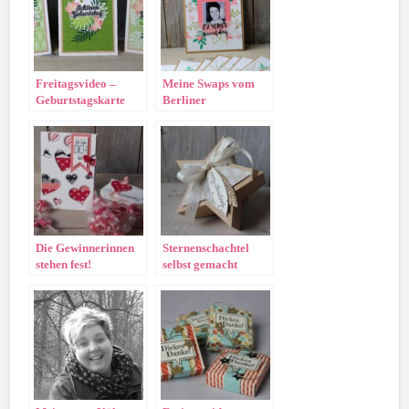
Freitagsvideo –
Meine Swaps vom
Geburtstagskarte
Berliner
Tropenflair mit
Wochenende
Rock’n Roll Technik
Die Gewinnerinnen
Sternenschachtel
stehen fest!
selbst gemacht