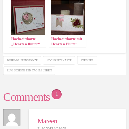
Hochzeitskarte
Hochzeitskarte mit
„Hearts a flutter“
Hearts a Flutter
BOHO-BLÜTENSTANZE
HOCHZEITSKARTE
STEMPEL
ZUM SCHÖNSTEN TAG IM LEBEN
Comments
1
Mareen
21.10.2013 AT 16:31