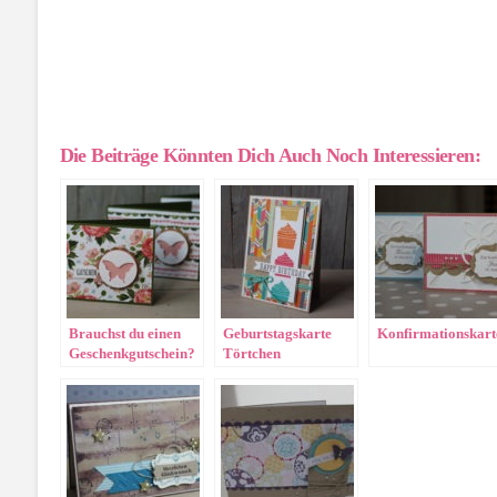
Die Beiträge Könnten Dich Auch Noch Interessieren:
Brauchst du einen
Geburtstagskarte
Konfirmationskart
Geschenkgutschein?
Törtchen