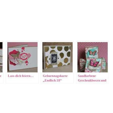
e
Lass dich feiern…
Geburtstagskarte
Sandfarbene
„Endlich 18“
Geschenkboxen und
„Best of Butterflies“