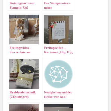
Katalogstart vom
Der Stamparatus –
Stampin‘ Up!
neuer
Hauptkatalog und
Reservierungsmodus,
neuer Onlineshop!!
neues Glück
Freitagsvideo –
Freitagsvideo –
Sternenlaterne
Kartenset „Hip, Hip,
Hurra“
Kreidetafeltechnik
Neuigkeiten und der
(Chalkboard)
Deckel zur Box!