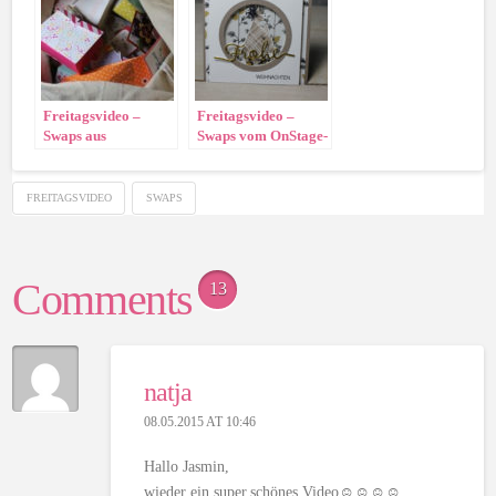
Freitagsvideo –
Freitagsvideo –
Swaps aus
Swaps vom OnStage-
Düsseldorf!
Live
FREITAGSVIDEO
SWAPS
Comments
13
natja
08.05.2015 AT 10:46
Hallo Jasmin,
wieder ein super,schönes Video☺☺☺☺