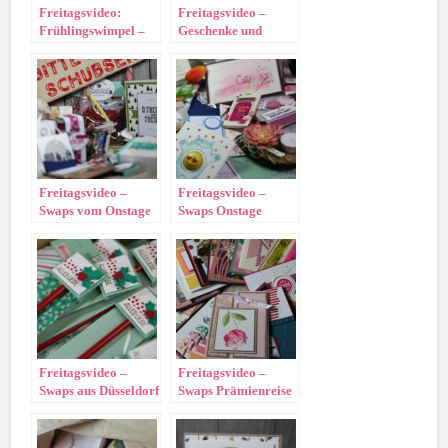
Freitagsvideo:
Freitagsvideo –
Frühlingswimpel –
Geschenke und
Mein Swap!
Swaps vom Onstage
in Wiesbaden
Freitagsvideo –
Freitagsvideo –
Swaps vom Onstage
Swaps Onstage
in Mainz 2017
Amsterdam
Freitagsvideo –
Freitagsvideo –
Swaps aus Düsseldorf
Swaps Prämienreise
2016