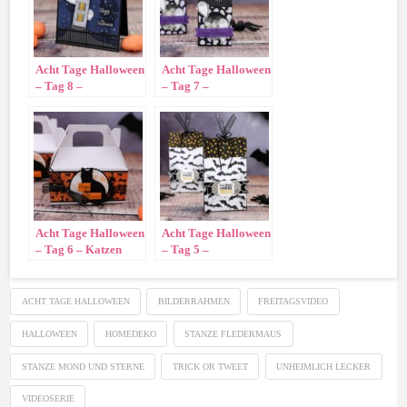
Acht Tage Halloween
Acht Tage Halloween
– Tag 8 –
– Tag 7 –
Geisterkarte
Geisterhafter
Milchkarton
Acht Tage Halloween
Acht Tage Halloween
– Tag 6 – Katzen
– Tag 5 –
Trageschachtel
Halloweentütchen
ACHT TAGE HALLOWEEN
BILDERRAHMEN
FREITAGSVIDEO
HALLOWEEN
HOMEDEKO
STANZE FLEDERMAUS
STANZE MOND UND STERNE
TRICK OR TWEET
UNHEIMLICH LECKER
VIDEOSERIE