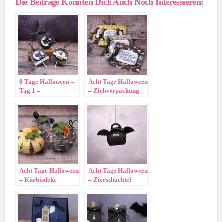
Die Beiträge Könnten Dich Auch Noch Interessieren:
8 Tage Halloween –
Acht Tage Halloween
Tag 1 –
– Ziehverpackung
Lutscherverpackung
„Monsterparty“
Acht Tage Halloween
Acht Tage Halloween
– Kürbisdeko
– Zierschachtel
Fledermaus