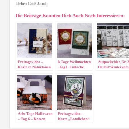
Lieben Gruß Jasmin
Die Beiträge Könnten Dich Auch Noch Interessieren:
Freitagsvideo –
8 Tage Weihnachten
Auspackvideo Nr. 
Karte in Naturtönen
-Tag1- Einfache
Herbst/Winterkata
Karte „Im schönsten
2020
Licht“
Acht Tage Halloween
Freitagsvideo –
– Tag 6 – Katzen
Karte „Landleben“
Trageschachtel