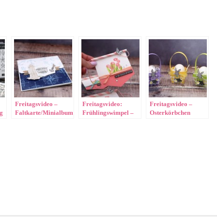
2
Freitagsvideo –
Freitagsvideo:
Freitagsvideo –
g
Faltkarte/Minialbum
Frühlingswimpel –
Osterkörbchen
„Setz die Segel“
Mein Swap!
„bestickte
Rechtecke“