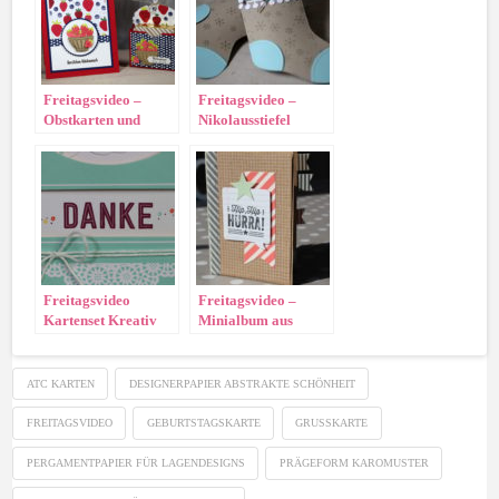
Freitagsvideo –
Freitagsvideo –
Obstkarten und
Nikolausstiefel
Miniverpackung
Tuttifrutti
Freitagsvideo
Freitagsvideo –
Kartenset Kreativ
Minialbum aus
kuvertiert
Briefumschlägen
ATC KARTEN
DESIGNERPAPIER ABSTRAKTE SCHÖNHEIT
FREITAGSVIDEO
GEBURTSTAGSKARTE
GRUSSKARTE
PERGAMENTPAPIER FÜR LAGENDESIGNS
PRÄGEFORM KAROMUSTER