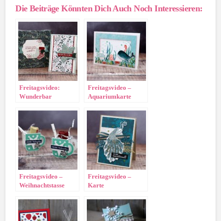
Die Beiträge Könnten Dich Auch Noch Interessieren:
Freitagsvideo:
Freitagsvideo –
Wunderbar
Aquariumkarte
Weihnachtlich
Freitagsvideo –
Freitagsvideo –
Weihnachtstasse
Karte
„Pfauenpracht“