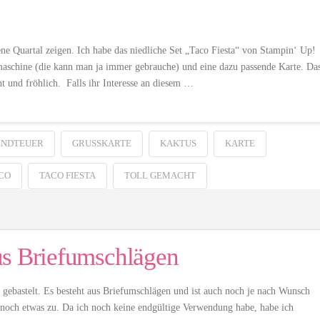
 Quartal zeigen. Ich habe das niedliche Set „Taco Fiesta“ von Stampin‘ Up!
zmaschine (die kann man ja immer gebrauche) und eine dazu passende Karte. Da
t und fröhlich. Falls ihr Interesse an diesem …
ENDTEUER
GRUSSKARTE
KAKTUS
KARTE
CO
TACO FIESTA
TOLL GEMACHT
us Briefumschlägen
 gebastelt. Es besteht aus Briefumschlägen und ist auch noch je nach Wunsch
o noch etwas zu. Da ich noch keine endgültige Verwendung habe, habe ich