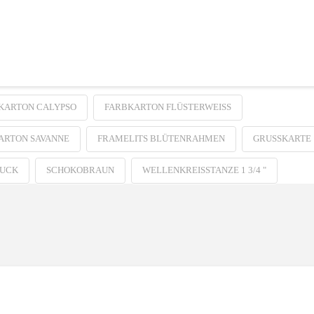
KARTON CALYPSO
FARBKARTON FLÜSTERWEISS
ARTON SAVANNE
FRAMELITS BLÜTENRAHMEN
GRUSSKARTE
RUCK
SCHOKOBRAUN
WELLENKREISSTANZE 1 3/4 "