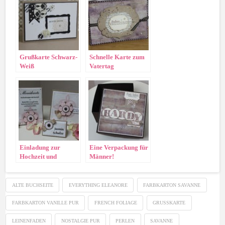
Grußkarte Schwarz-
Schnelle Karte zum
Weiß
Vatertag
Einladung zur
Eine Verpackung für
Hochzeit und
Männer!
passende Tischdeko!
ALTE BUCHSEITE
EVERYTHING ELEANORE
FARBKARTON SAVANNE
FARBKARTON VANILLE PUR
FRENCH FOLIAGE
GRUSSKARTE
LEINENFADEN
NOSTALGIE PUR
PERLEN
SAVANNE