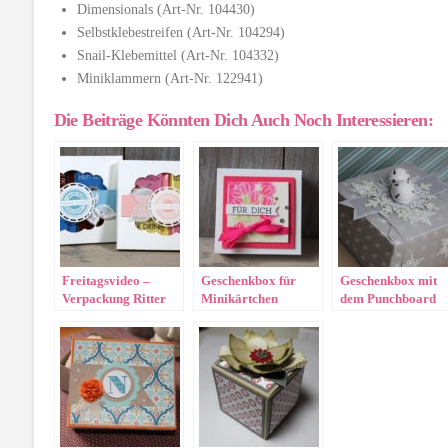
Dimensionals (Art-Nr. 104430)
Selbstklebestreifen (Art-Nr. 104294)
Snail-Klebemittel (Art-Nr. 104332)
Miniklammern (Art-Nr. 122941)
Die Beiträge Könnten Dich Auch Noch Interessieren:
Freitagsvideo –
Geschenkbox für
Geschenkbox mit
Verpackung Ritter
Minikärtchen
dem Punchboard
Sport Mini