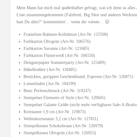
Mein Mann hat mich mal spaßeshalber gefragt, was ich denn so alles 
Liste zusammengekommen (Falzbrett, Big Shot und anderes Werkzeug 
hast Du alles?“ kommentiert… wenn der wüsste… 😉
Framelists-Rahmen-Kollektion (Art-Nr. 125598)
Farbkarton Olivgrün (Art-Nr. 106576)
Farbkarton Savanne (Art-Nr. 121685)
Farbkarton Flüsterweiß (Art-Nr. 106550)
Designerpapier Sommerparty (Art-Nr. 125409)
Häkelbodüre (Art-Nr. 118481)
Besticktes, geripptes Geschenkband, Espresso (Art-Nr. 126871)
Leinenfaden (Art-Nr. 104199)
Basic Perlenschmuck (Art-Nr. 119247)
Stempelset Elements of Style (Art-Nr. 120045)
Stempelset Galante Grüße (nicht mehr verfügbares Sale-A-Bratio
Kreistanze 1,9 cm (Art-Nr. 119873)
Wellenkreisstanze 3,2 cm (Art-Nr. 127811)
Stempelkissen Schokobraun (Art-Nr. 126979)
Stempelkissen Olivgrün (Art-Nr. 126953)