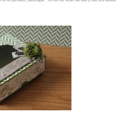
 ist ein perfektes „Mitbringsel“, ich bin mir sicher das man (Frau) sich darübe