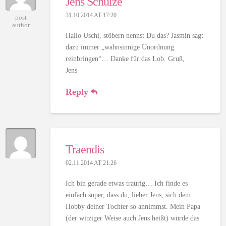
Jens Schulze
31.10.2014 AT 17:20
post
author
Hallo Uschi, stöbern nennst Du das? Jasmin sagt
dazu immer „wahnsinnige Unordnung
reinbringen“… Danke für das Lob. Gruß,
Jens
Reply
Traendis
02.11.2014 AT 21:26
Ich bin gerade etwas traurig… Ich finde es
einfach super, dass du, lieber Jens, sich dem
Hobby deiner Tochter so annimmst. Mein Papa
(der witziger Weise auch Jens heißt) würde das