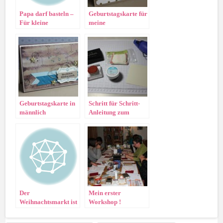
Papa darf basteln –
Geburtstagskarte für
Für kleine
meine
Astronauten
„Stempelmama“
Geburtstagskarte in
Schritt für Schritt-
männlich
Anleitung zum
Embossen
Der
Mein erster
Weihnachtsmarkt ist
Workshop !
vorbei…