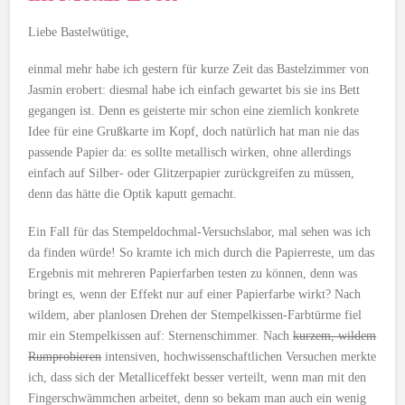
Liebe Bastelwütige,
einmal mehr habe ich gestern für kurze Zeit das Bastelzimmer von
Jasmin erobert: diesmal habe ich einfach gewartet bis sie ins Bett
gegangen ist. Denn es geisterte mir schon eine ziemlich konkrete
Idee für eine Grußkarte im Kopf, doch natürlich hat man nie das
passende Papier da: es sollte metallisch wirken, ohne allerdings
einfach auf Silber- oder Glitzerpapier zurückgreifen zu müssen,
denn das hätte die Optik kaputt gemacht.
Ein Fall für das Stempeldochmal-Versuchslabor, mal sehen was ich
da finden würde! So kramte ich mich durch die Papierreste, um das
Ergebnis mit mehreren Papierfarben testen zu können, denn was
bringt es, wenn der Effekt nur auf einer Papierfarbe wirkt? Nach
wildem, aber planlosen Drehen der Stempelkissen-Farbtürme fiel
mir ein Stempelkissen auf: Sternenschimmer. Nach
kurzem, wildem
Rumprobieren
intensiven, hochwissenschaftlichen Versuchen merkte
ich, dass sich der Metalliceffekt besser verteilt, wenn man mit den
Fingerschwämmchen arbeitet, denn so bekam man auch ein wenig