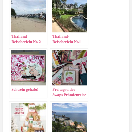
Thailand –
Thailand-
Reisebericht Nr. 2
Reisebericht Nr.1
Schwein gehabt!
Freitagsvideo –
Swaps Prämienreise
2016