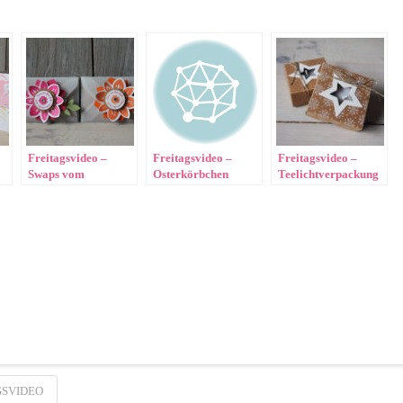
Freitagsvideo –
Freitagsvideo –
Freitagsvideo –
Swaps vom
Osterkörbchen
Teelichtverpackung
Demotreffen in
Mainz
GSVIDEO