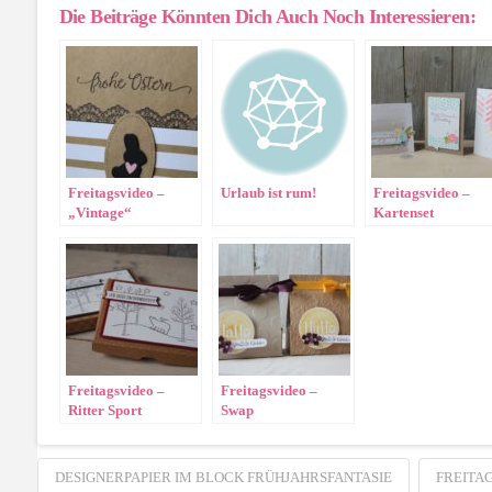
Die Beiträge Könnten Dich Auch Noch Interessieren:
Freitagsvideo –
Urlaub ist rum!
Freitagsvideo –
„Vintage“
Kartenset
Osterkarte und
Malerische Grüße
passende
Verpackung
Freitagsvideo –
Freitagsvideo –
Ritter Sport
Swap
Verpackung
Geschäftstraining
München
DESIGNERPAPIER IM BLOCK FRÜHJAHRSFANTASIE
FREITA