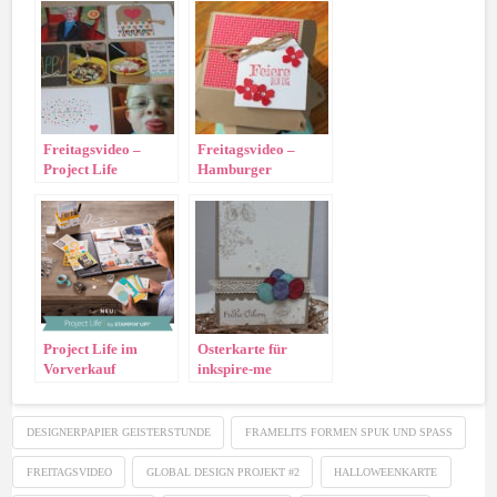
Freitagsvideo –
Freitagsvideo –
Project Life
Hamburger
Schachtel und
Sammelbestellung
Project Life im
Osterkarte für
Vorverkauf
inkspire-me
DESIGNERPAPIER GEISTERSTUNDE
FRAMELITS FORMEN SPUK UND SPASS
FREITAGSVIDEO
GLOBAL DESIGN PROJEKT #2
HALLOWEENKARTE