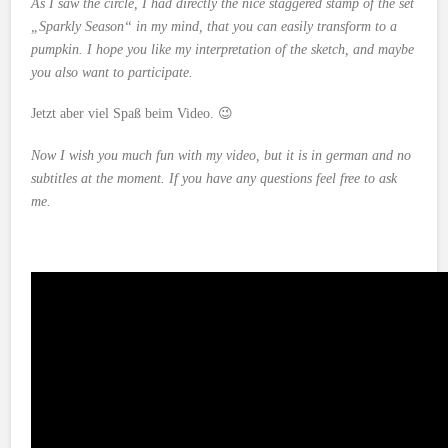
As I saw the circle, I had directly the nice staggered stamp of the set
„Sparkly Season“ in my mind, that you can easily transform to a
pumpkin. I hope you like my interpretation of the sketch, and maybe
you also want to participate.
Jetzt aber viel Spaß beim Video. 😉
Now I wish you much fun with my video, but it is in german and no
subtitles at the moment. If you have any questions feel free to ask
me.