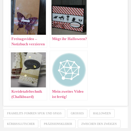
Freitagsvideo –
Mögt ihr Halloween?
Notizbuch verzieren
Kreidetafeltechnik
Mein zweites Video
(Chalkboard)
ist fertig!
FRAMELITS FOMREN SPUK UND SPASS
GROSSES
HALLOWEEN
KÜRBISSLUTSCHER
PRÄZISIONSKLEBER
ZWISCHEN DEN ZWEIGEN