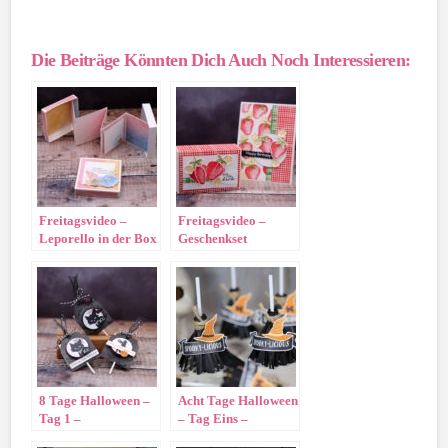
Die Beiträge Könnten Dich Auch Noch Interessieren:
Freitagsvideo –
Freitagsvideo –
Leporello in der Box
Geschenkset
„Beerenstark“
8 Tage Halloween –
Acht Tage Halloween
Tag 1 –
– Tag Eins –
Lutscherverpackung
Hexenbesen