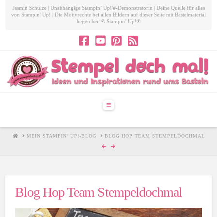
Jasmin Schulze | Unabhängige Stampin’ Up!®-Demonstratorin | Deine Quelle für alles
von Stampin' Up! | Die Motivrechte bei allen Bildern auf dieser Seite mit Bastelmaterial
liegen bei: © Stampin’ Up!®
Navigation
HOME
MEIN STAMPIN' UP!-BLOG
BLOG HOP TEAM STEMPELDOCHMAL
Blog Hop Team Stempeldochmal