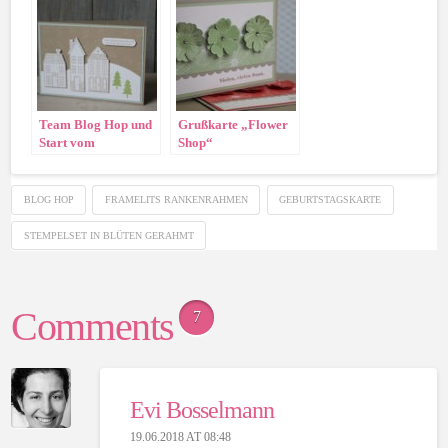
Team Blog Hop und
Grußkarte „Flower
Start vom
Shop“
Herbst/Winterkatalog
2014
BLOG HOP
FRAMELITS RANKENRAHMEN
GEBURTSTAGSKARTE
STEMPELSET IN BLÜTEN GERAHMT
Comments
7
Evi Bosselmann
19.06.2018 AT 08:48