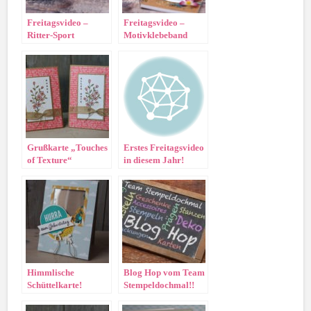
Freitagsvideo –
Freitagsvideo –
Ritter-Sport
Motivklebeband
Verpackung
Blüten der
Herzensblüten
Erinnerung/Notizbuch
dekorieren
Grußkarte „Touches
Erstes Freitagsvideo
of Texture“
in diesem Jahr!
Himmlische
Blog Hop vom Team
Schüttelkarte!
Stempeldochmal!!