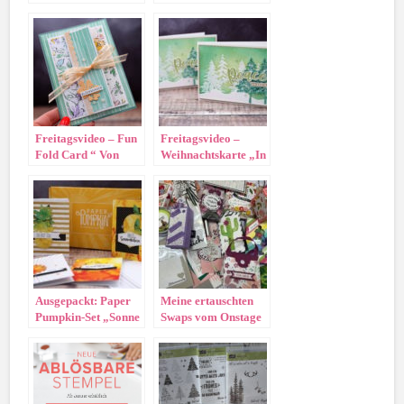
mit Karten
Freitagsvideo – Fun
Freitagsvideo –
Fold Card “ Von
Weihnachtskarte „In
Hand gemalt“
the Pines“
Ausgepackt: Paper
Meine ertauschten
Pumpkin-Set „Sonne
Swaps vom Onstage
Pur“
in Düsseldorf