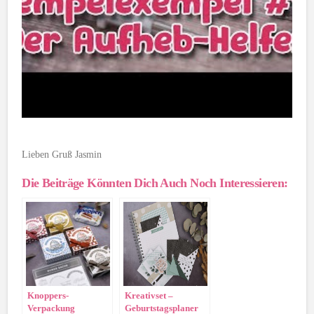
Lieben Gruß Jasmin
Die Beiträge Könnten Dich Auch Noch Interessieren:
Knoppers-
Kreativset –
Verpackung
Geburtstagsplaner