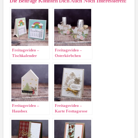
Die Beiträge Könnten Dich Auch Noch Interessieren:
Freitagsvideo –
Freitagsvideo –
Tischkalender
Osterkörbchen
„Regenbogen“
Freitagsvideo –
Freitagsvideo –
Hausbox
Karte Festtagsrose