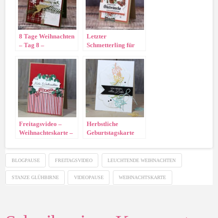
8 Tage Weihnachten
Letzter
– Tag 8 –
Schmetterling für
Weihnachtskarte
dieses Jahr?
„Hirsch“
Freitagsvideo –
Herbstliche
Weihnachteskarte –
Geburtstagskarte
Farbenfroh durchs
„Farbenfroh durchs
Jahr
Jahr“
BLOGPAUSE
FREITAGSVIDEO
LEUCHTENDE WEIHNACHTEN
STANZE GLÜHBIRNE
VIDEOPAUSE
WEIHNACHTSKARTE