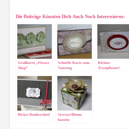
Die Beiträge Könnten Dich Auch Noch Interessieren:
Grußkarte „Flower
Schnelle Karte zum
Kleines
Shop“
Vatertag
Trostpflaster!
Dickes Dankeschön!
Seerose/Blume
basteln