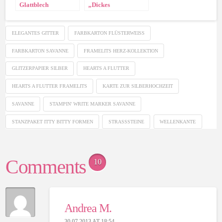
Glattblech
„Dickes
Dankeschön“ die
zweite!
ELEGANTES GITTER
FARBKARTON FLÜSTERWEISS
FARBKARTON SAVANNE
FRAMELITS HERZ-KOLLEKTION
GLITZERPAPIER SILBER
HEARTS A FLUTTER
HEARTS A FLUTTER FRAMELITS
KARTE ZUR SILBERHOCHZEIT
SAVANNE
STAMPIN' WRITE MARKER SAVANNE
STANZPAKET ITTY BITTY FORMEN
STRASSSTEINE
WELLENKANTE
Comments
10
Andrea M.
30.07.2013 AT 18:54