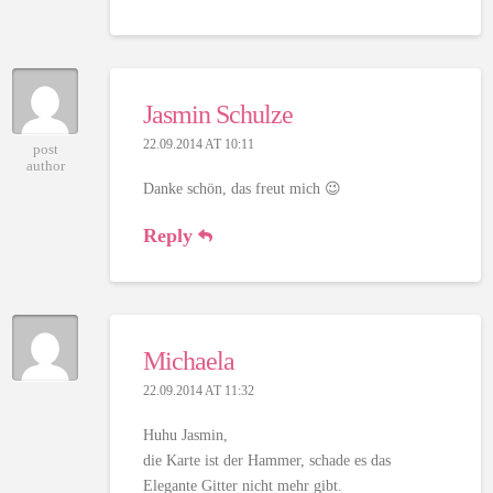
Jasmin Schulze
22.09.2014 AT 10:11
post
author
Danke schön, das freut mich 😉
Reply
Michaela
22.09.2014 AT 11:32
Huhu Jasmin,
die Karte ist der Hammer, schade es das
Elegante Gitter nicht mehr gibt.