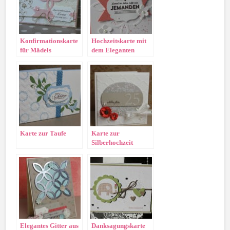
Konfirmationskarte
Hochzeitskarte mit
für Mädels
dem Eleganten
Gitter
Karte zur Taufe
Karte zur
Silberhochzeit
Elegantes Gitter aus
Danksagungskarte