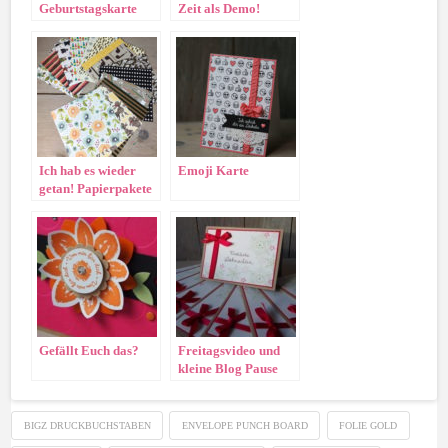
Geburtstagskarte
Zeit als Demo!
„Strauss lieber
Wünsche“
Ich hab es wieder
Emoji Karte
getan! Papierpakete
nur für Euch!
Gefällt Euch das?
Freitagsvideo und
kleine Blog Pause
BIGZ DRUCKBUCHSTABEN
ENVELOPE PUNCH BOARD
FOLIE GOLD