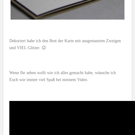
Dekoriert habe ich den Rest der Karte mit ausgestanzten Zweigen
und VIEL Glitzer. 😉
Wenn Ihr sehen wollt wie ich alles gemacht habe, wünsche ich
Euch wie immer viel Spaß bei meinem Video.