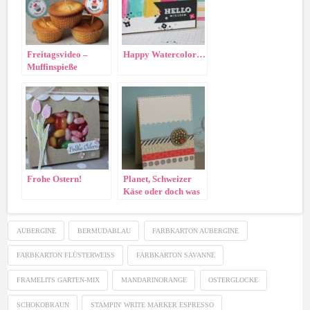
Freitagsvideo –
Happy Watercolor…
Muffinspieße
Frohe Ostern!
Planet, Schweizer
Käse oder doch was
anderes ?
AUBERGINE
BERMUDABLAU
FARBKARTON AUBERGINE
FARBKARTON FLÜSTERWEISS
FARBKARTON SAVANNE
FRAMELITS GARTEN-MIX
MANDARINORANGE
OSTERGLOCKE
SCHOKOBRAUN
STAMPIN' WRITE MARKER ESPRESSO