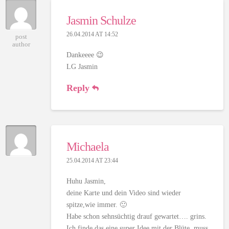
Jasmin Schulze
26.04.2014 AT 14:52
post
author
Dankeeee 😉
LG Jasmin
Reply
Michaela
25.04.2014 AT 23:44
Huhu Jasmin,
deine Karte und dein Video sind wieder
spitze,wie immer. 🙂
Habe schon sehnsüchtig drauf gewartet…. grins.
Ich finde das eine super Idee mit der Blüte, muss