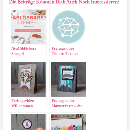
Die Beiträge Könnten Dich Auch Noch Interessieren:
Neu! Ablösbare
Freitagsvideo –
Stempel
Thinlits Formen
Weihnachtsschlitten
Freitagsvideo –
Freitagsvideo –
Willkommen
Männerkarte – die
Weihnacht!
mit dem Bart