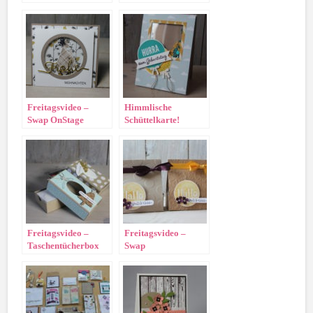
Schüttelkarte
im Glas
Freitagsvideo –
Himmlische
Swap OnStage
Schüttelkarte!
Brüssel 2015
Freitagsvideo –
Freitagsvideo –
Taschentücherbox
Swap
Geschäftstraining
München