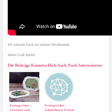
Ich wünsche Euch ein schönes Wochenende,
lieben Gruß Jasmin
Die Beiträge Könnten Dich Auch Noch Interessieren:
Freitagsvideo –
Freitagsvideo –
Gewinner und
Schüttelkarte Frosch