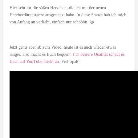
Hier seht ihr die süßen Herzchen, die ich mit der neuen
Herzbordürenstanze ausgestanzt habe. In diese Stanze hab ich mich
von Anfang an verliebt, einfach nur schööön. 😉
Jetzt gehts aber ab zum Video, heute ist es auch wieder etwas
länger, also macht es Euch bequem.
Für bessere Qualität schaut es
Euch auf YouTube direkt an.
Viel Spaß!