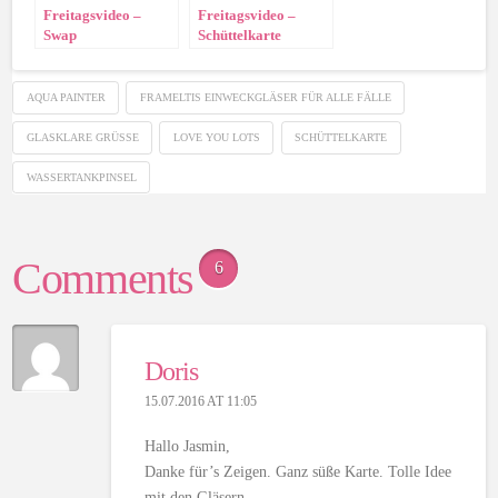
Freitagsvideo –
Freitagsvideo –
Swap
Schüttelkarte
Geschäftstraining
München
AQUA PAINTER
FRAMELTIS EINWECKGLÄSER FÜR ALLE FÄLLE
GLASKLARE GRÜSSE
LOVE YOU LOTS
SCHÜTTELKARTE
WASSERTANKPINSEL
Comments
6
Doris
15.07.2016 AT 11:05
Hallo Jasmin,
Danke für’s Zeigen. Ganz süße Karte. Tolle Idee
mit den Gläsern.