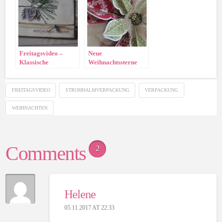
Freitagsvideo –
Neue
Klassische
Weihnachtssterne
Weihnacht
FREITAGSVIDEO
STROHHALMVERPACKUNG
VERPACKUNG
WEIHNACHTEN
Comments
2
Helene
05.11.2017 AT 22:33