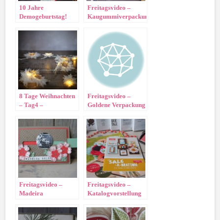
10 Jahre
Freitagsvideo –
Demogeburtstag!
Kaugummiverpackung
8 Tage Weihnachten
Freitagsvideo –
– Tag4 –
Goldene Verpackung
Schneeflockenlichterkette
für Rocherkugeln
Freitagsvideo –
Freitagsvideo –
Madeira
Katalogvorstellung
Swap/Ziehkarte