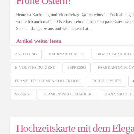
Frohe Ostern!
Heute ist Karfreitag und Videofreitag. 😉 Ich wünsche Euch allen gan
wollte ich auch mal der Osterhase sein und habe ein paar Ostertasch
So sieht das ganze aus und wie ihr seht hat …
Artikel weiter lesen
ANLEITUNG
BACKYARD BASICS
BIGZ XL BEZAUBER
EIN DUFTES DUTZEND
ESPRESSO
FARBKARTON FLÜST
FRAMELITS RAHMEN-KOLLEKTION
FREITAGSVIDEO
SAVANNE
STAMPIN' WRITE MARKER
STANZPAKET IT
Hochzeitskarte mit dem Elega