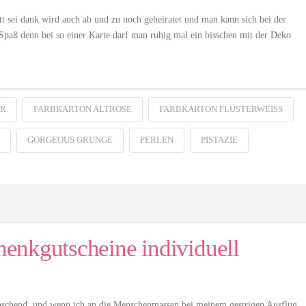
tt sei dank wird auch ab und zu noch geheiratet und man kann sich bei der
Spaß denn bei so einer Karte darf man ruhig mal ein bisschen mit der Deko
ER
FARBKARTON ALTROSE
FARBKARTON FLÜSTERWEISS
GORGEOUS GRUNGE
PERLEN
PISTAZIE
enkgutscheine individuell
raschend, und wenn ich an die Menschenmassen bei meinem gestrigen Ausflug