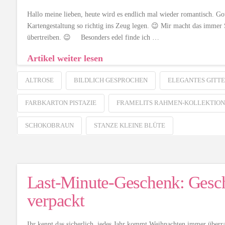
Hallo meine lieben, heute wird es endlich mal wieder romantisch. Go
Kartengestaltung so richtig ins Zeug legen. 😉 Mir macht das immer 
übertreiben. 😉 Besonders edel finde ich …
Artikel weiter lesen
ALTROSE
BILDLICH GESPROCHEN
ELEGANTES GITT
FARBKARTON PISTAZIE
FRAMELITS RAHMEN-KOLLEKTION
SCHOKOBRAUN
STANZE KLEINE BLÜTE
Last-Minute-Geschenk: Gesch
verpackt
Ihr kennt das sicherlich, jedes Jahr kommt Weihnachten immer über