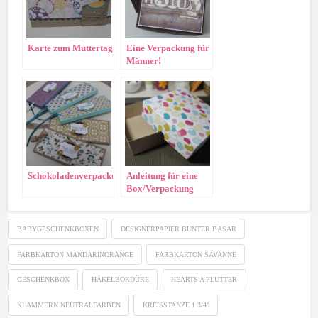
Karte zum Muttertag
Eine Verpackung für
Männer!
Schokoladenverpackung
Anleitung für eine
Box/Verpackung
BABYGESCHENKBOXEN
DESIGNERPAPIER BUNTER BASAR
FARBKARTON MANDARINORANGE
FARBKARTON SAVANNE
GESCHENKBOX
HÄKELBORDÜRE
HEARTS A FLUTTER
KLAMMERN NEUTRALFARBEN
KREISSTANZE 1 3/4"