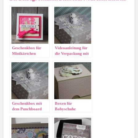
Geschenkbox für
Videoanleitung für
Minikärtchen
die Verpackung mit
dem Envelope
Punchboard von
Stampin‘ Up!
Geschenkbox mit
Boxen für
dem Punchboard
Babyschuhe