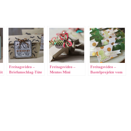
Freitagsvideo –
Freitagsvideo –
Freitagsvideo –
it
Briefumschlag-Tüte
Mentos Mini
Bastelprojekte vom
Verpackung
Demotreffen Team
and Friends