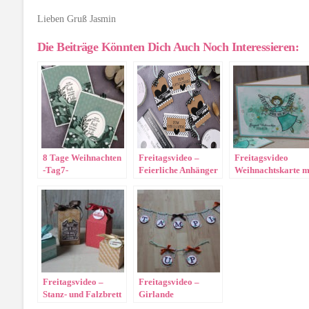
Lieben Gruß Jasmin
Die Beiträge Könnten Dich Auch Noch Interessieren:
8 Tage Weihnachten
Freitagsvideo –
Freitagsvideo
-Tag7-
Feierliche Anhänger
Weihnachtskarte m
Geschenkverpackung
Engel
für Karten und
Anhänger
Freitagsvideo –
Freitagsvideo –
Stanz- und Falzbrett
Girlande
für