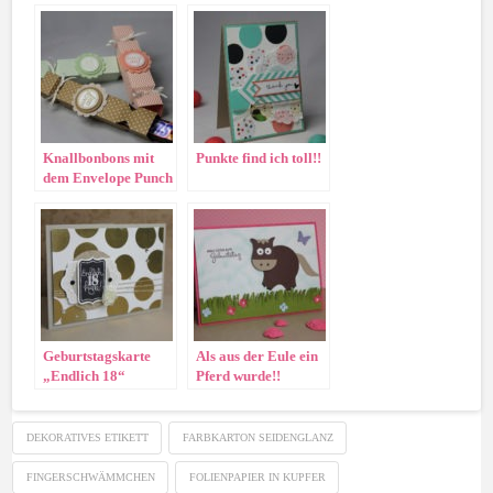
Knallbonbons mit
Punkte find ich toll!!
dem Envelope Punch
Board
Geburtstagskarte
Als aus der Eule ein
„Endlich 18“
Pferd wurde!!
DEKORATIVES ETIKETT
FARBKARTON SEIDENGLANZ
FINGERSCHWÄMMCHEN
FOLIENPAPIER IN KUPFER