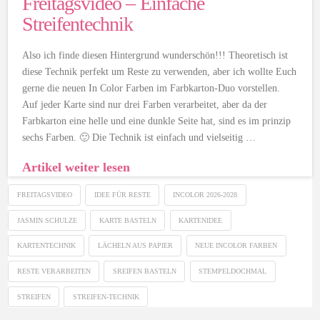
Freitagsvideo – Einfache
Streifentechnik
Also ich finde diesen Hintergrund wunderschön!!! Theoretisch ist
diese Technik perfekt um Reste zu verwenden, aber ich wollte Euch
gerne die neuen In Color Farben im Farbkarton-Duo vorstellen.
Auf jeder Karte sind nur drei Farben verarbeitet, aber da der
Farbkarton eine helle und eine dunkle Seite hat, sind es im prinzip
sechs Farben. 🙂 Die Technik ist einfach und vielseitig …
Artikel weiter lesen
FREITAGSVIDEO
IDEE FÜR RESTE
INCOLOR 2026-2028
JASMIN SCHULZE
KARTE BASTELN
KARTENIDEE
KARTENTECHNIK
LÄCHELN AUS PAPIER
NEUE INCOLOR FARBEN
RESTE VERARBEITEN
SREIFEN BASTELN
STEMPELDOCHMAL
STREIFEN
STREIFEN-TECHNIK