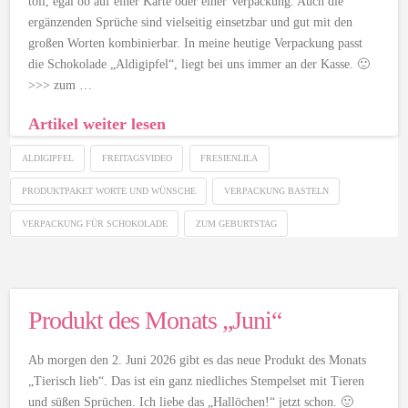
toll, egal ob auf einer Karte oder einer Verpackung. Auch die
ergänzenden Sprüche sind vielseitig einsetzbar und gut mit den
großen Worten kombinierbar. In meine heutige Verpackung passt
die Schokolade „Aldigipfel“, liegt bei uns immer an der Kasse. 🙂
>>> zum …
Artikel weiter lesen
ALDIGIPFEL
FREITAGSVIDEO
FRESIENLILA
PRODUKTPAKET WORTE UND WÜNSCHE
VERPACKUNG BASTELN
VERPACKUNG FÜR SCHOKOLADE
ZUM GEBURTSTAG
Produkt des Monats „Juni“
Ab morgen den 2. Juni 2026 gibt es das neue Produkt des Monats
„Tierisch lieb“. Das ist ein ganz niedliches Stempelset mit Tieren
und süßen Sprüchen. Ich liebe das „Hallöchen!“ jetzt schon. 🙂