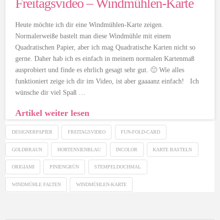
Freitagsvideo – Windmühlen-Karte
Heute möchte ich dir eine Windmühlen-Karte zeigen.
Normalerweiße bastelt man diese Windmühle mit einem
Quadratischen Papier, aber ich mag Quadratische Karten nicht so
gerne. Daher hab ich es einfach in meinem normalen Kartenmaß
ausprobiert und finde es ehrlich gesagt sehr gut. 🙂 Wie alles
funktioniert zeige ich dir im Video, ist aber gaaaanz einfach! Ich
wünsche dir viel Spaß …
Artikel weiter lesen
DESIGNERPAPIER
FREITAGSVIDEO
FUN-FOLD-CARD
GOLDBRAUN
HORTENSIENBLAU
INCOLOR
KARTE BASTELN
ORIGIAMI
PINIENGRÜN
STEMPELDOCHMAL
WINDMÜHLE FALTEN
WINDMÜHLEN-KARTE