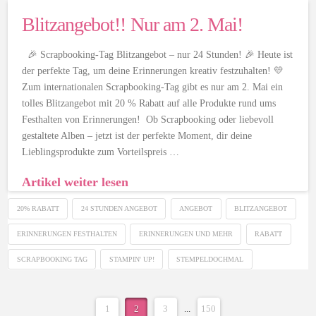
Blitzangebot!! Nur am 2. Mai!
🎉 Scrapbooking-Tag Blitzangebot – nur 24 Stunden! 🎉 Heute ist
der perfekte Tag, um deine Erinnerungen kreativ festzuhalten! 💛
Zum internationalen Scrapbooking-Tag gibt es nur am 2. Mai ein
tolles Blitzangebot mit 20 % Rabatt auf alle Produkte rund ums
Festhalten von Erinnerungen! Ob Scrapbooking oder liebevoll
gestaltete Alben – jetzt ist der perfekte Moment, dir deine
Lieblingsprodukte zum Vorteilspreis …
Artikel weiter lesen
20% RABATT
24 STUNDEN ANGEBOT
ANGEBOT
BLITZANGEBOT
ERINNERUNGEN FESTHALTEN
ERINNERUNGEN UND MEHR
RABATT
SCRAPBOOKING TAG
STAMPIN' UP!
STEMPELDOCHMAL
1
2
3
...
150