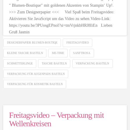
“ Blumen-Boutique“ mit goldenen Akzenten von Stampin‘ Up!.
>>> Zum Designerpapier <<< Viel Spaß beim Freitagsvideo:
Aktivieren Sie JavaScript um das Video zu sehen.Video-Link:
https://youtu.be/3PUosgEPnoI?si=tmVrjnkbHRJ8IiEn Lieben
Gruß Jasmin
DESIGNERPAPIER BLUMEN-BOUTIQE
FREITAGSVIDEO
KLEINE TASCHE BASTELN
ME-TIME
SANFTROSA
SCHMETTERLINGE
TASCHE BASTELN
VERPACKUNG BASTELN
VERPACKUNG FÜR AUGENPADS BASTELN
VERPACKUNG FÜR KOSMETIK BASTELN
Freitagsvideo – Verpackung mit
Wellenkreisen